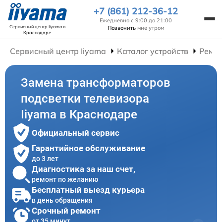
+7 (861) 212-36-12
Ежедневно с 9:00 до 21:00
Сервисный центр Iiyama
в
Позвонить
мне утром
Краснодаре
Сервисный центр Iiyama
Каталог устройств
Ремон
Замена трансформаторов
подсветки телевизора
Iiyama в Краснодаре
Официальный сервис
Гарантийное обслуживание
до 3 лет
Диагностика за наш счет,
ремонт по желанию
Бесплатный выезд курьера
в день обращения
Срочный ремонт
от 35 минут