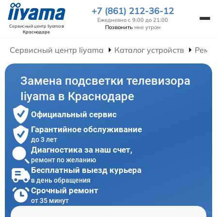
+7 (861) 212-36-12
Ежедневно с 9:00 до 21:00
Сервисный центр Iiyama
в
Позвонить
мне утром
Краснодаре
Сервисный центр Iiyama
Каталог устройств
Ремон
Замена подсветки телевизора
Iiyama в Краснодаре
Официальный сервис
Гарантийное обслуживание
до 3 лет
Диагностика за наш счет,
ремонт по желанию
Бесплатный выезд курьера
в день обращения
Срочный ремонт
от 35 минут