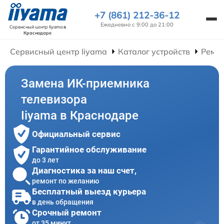
+7 (861) 212-36-12
Ежедневно с 9:00 до 21:00
Сервисный центр Iiyama
в
Краснодаре
Сервисный центр Iiyama
Каталог устройств
Ремон
Замена ИК-приемника
телевизора
Iiyama в Краснодаре
Официальный сервис
Гарантийное обслуживание
до 3 лет
Диагностика за наш счет,
ремонт по желанию
Бесплатный выезд курьера
в день обращения
Срочный ремонт
от 35 минут