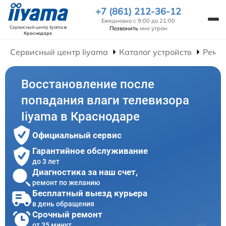
+7 (861) 212-36-12
Ежедневно с 9:00 до 21:00
Сервисный центр Iiyama
в
Позвонить
мне утром
Краснодаре
Сервисный центр Iiyama
Каталог устройств
Ремон
Восстановление после
попадания влаги телевизора
Iiyama в Краснодаре
Официальный сервис
Гарантийное обслуживание
до 3 лет
Диагностика за наш счет,
ремонт по желанию
Бесплатный выезд курьера
в день обращения
Срочный ремонт
от 35 минут