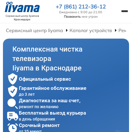
+7 (861) 212-36-12
Ежедневно с 9:00 до 21:00
Сервисный центр Iiyama
в
Позвонить
мне утром
Краснодаре
Сервисный центр Iiyama
Каталог устройств
Ремон
Комплексная чистка
телевизора
Iiyama в Краснодаре
Официальный сервис
Гарантийное обслуживание
до 3 лет
Диагностика за наш счет,
ремонт по желанию
Бесплатный выезд курьера
в день обращения
Срочный ремонт
от 35 минут