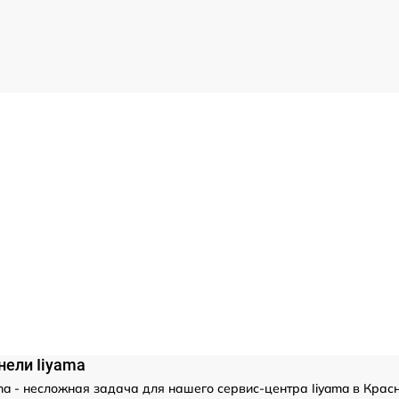
нели Iiyama
a - несложная задача для нашего сервис-центра Iiyama в Крас