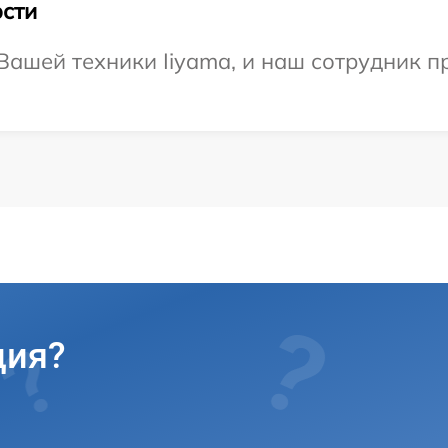
сти
ашей техники Iiyama, и наш сотрудник п
ция?