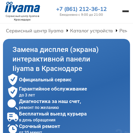
+7 (861) 212-36-12
Ежедневно с 9:00 до 21:00
Сервисный центр Iiyama
в
Краснодаре
Сервисный центр Iiyama
Каталог устройств
Ремон
Замена дисплея (экрана)
интерактивной панели
Iiyama в Краснодаре
Официальный сервис
Гарантийное обслуживание
до 3 лет
Диагностика за наш счет,
ремонт по желанию
Бесплатный выезд курьера
в день обращения
Срочный ремонт
от 35 минут