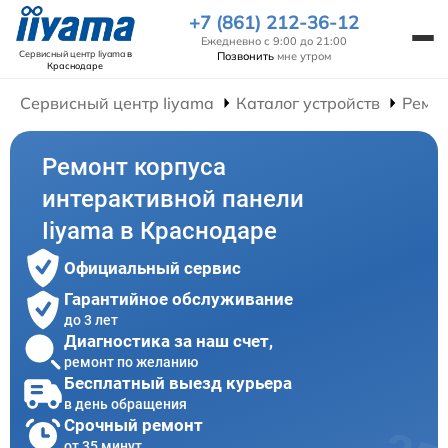
+7 (861) 212-36-12
Ежедневно с 9:00 до 21:00
Сервисный центр Iiyama
в
Позвонить
мне утром
Краснодаре
Сервисный центр Iiyama
Каталог устройств
Ремон
Ремонт корпуса
интерактивной панели
Iiyama в Краснодаре
Официальный сервис
Гарантийное обслуживание
до 3 лет
Диагностика за наш счет,
ремонт по желанию
Бесплатный выезд курьера
в день обращения
Срочный ремонт
от 35 минут