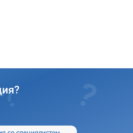
ция?
ия со специалистом