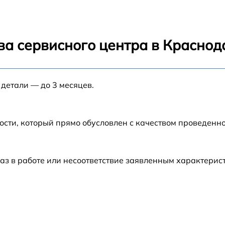
от 70 мин
троники
от 70 мин
ва сервисного центра в Краснод
к
от 70 мин
 детали — до 3 месяцев.
ости, который прямо обусловлен с качеством проведенн
аз в работе или несоответствие заявленным характери