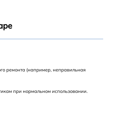
600 р
1400 р
аре
2000 р
ого ремонта (например, неправильная
стикам при нормальном использовании.