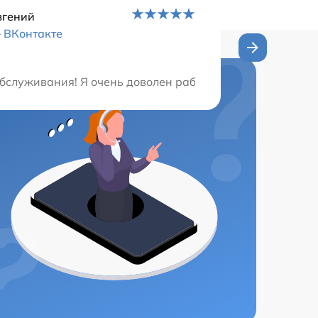
вгений
–
ВКонтакте
вно и профессионально. Я оценил не только качество ра
служивания! Я очень доволен работой этого сервисног