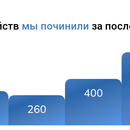
йств
мы починили
за посл
400
260