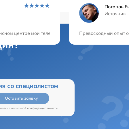
Потапов Е
Источник 
висном центре мой телефон был отремонтирован операти
Превосходный опыт об
ция?
ия со специалистом
Оставить заявку
аетесь c
политикой конфиденциальности