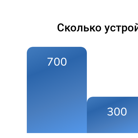
Сколько устро
700
300